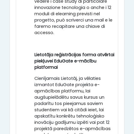
vedere i case study di particolare
innovazione tecnologia o anche i 12
moduli di elearning previsti nel
progetto, può scriverci una mail e le
faremo recapitare una chiave di
accesso.
Lietotāja reģistrācijas forma atvērtai
piekļuvei EduGate e-mācību
platformai
Cienījamais Lietotāj, ja vēlaties
izmantot EduGate projekta e-
apmācības platformu, lai
augšupielādētu savus kursus un
padarītu tos pieejamus saviem
studentiem vai kā citādi ieiet, lai
apskatītu konkrētu tehnoloģisko
inovāciju gadījumu izpēti vai pat 12
projektā paredzētos e-apmācības