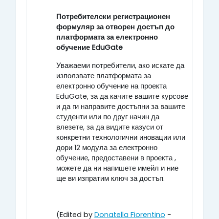
Потребителски регистрационен
формуляр за отворен достъп до
платформата за електронно
обучение EduGate
Уважаеми потребители, ако искате да
използвате платформата за
електронно обучение на проекта
EduGate, за да качите вашите курсове
и да ги направите достъпни за вашите
студенти или по друг начин да
влезете, за да видите казуси от
конкретни технологични иновации или
дори 12 модула за електронно
обучение, предоставени в проекта ,
можете да ни напишете имейл и ние
ще ви изпратим ключ за достъп.
(Edited by
Donatella Fiorentino
-