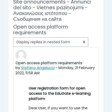
Site announcements - Annunci
del sito - Vietnes paziņojumi -
Ανακοινώσεις ιστότοπου -
Съобщения на сайта
Open access platform
requirements
Display mode
Open access platform requirements
Number of replies: 0
by
Stefano Angelucci
-
Monday, 21 February
2022, 11:58 AM
User registration form for open
access to the EduGate e-learning
platform
Dear User, if you want to use the