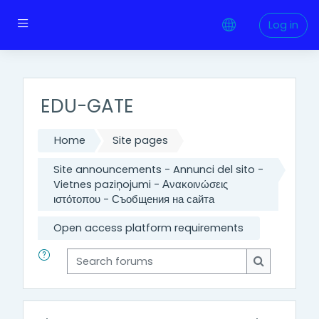
;
Skip to main content
Side panel
Log in
EDU-GATE
Home
Site pages
Site announcements - Annunci del sito -
Vietnes paziņojumi - Ανακοινώσεις
ιστότοπου - Съобщения на сайта
Open access platform requirements
Search forums
Search for