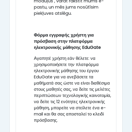
moduļus , varat rakstīt mums e-
pastu, un mēs jums nosūtīsim
piekļuves atslēgu.
Φόρμα
εγγραφής
χρήστη
για
πρόσβαση
στην
πλατφόρμα
ηλεκτρονικής
μάθησης
EduGate
Αγαπητέ χρήστη εάν θέλετε: να
χρησιμοποιήσετε την πλατφόρμα
ηλεκτρονικής μάθησης του έργου
EduGate για να ανεβάσετε τα
μαθήματά σας
ώστε
να
είναι
διαθέσιμα
στους μαθητές σας
,
να δείτε τις μελέτες
περιπτώσεων τεχνολογικής καινοτομία
,
να
δείτε
τις 12 ενότητες
ηλεκτρονικής
μάθηση
, μπορείτε να
στείλετε
ένα e-
mail και θα σας
αποσταλεί
το
κλειδί
πρόσβασης.